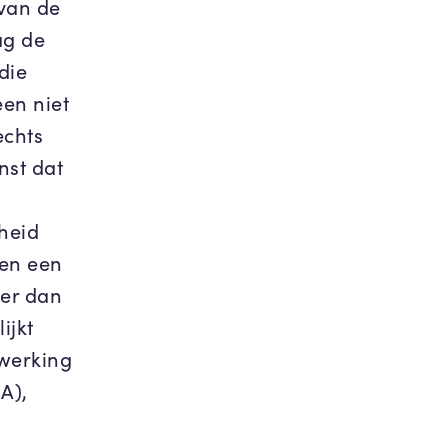
 van de
ag de
die
een niet
echts
nst dat
gheid
 en een
eer dan
ijkt
 werking
A),