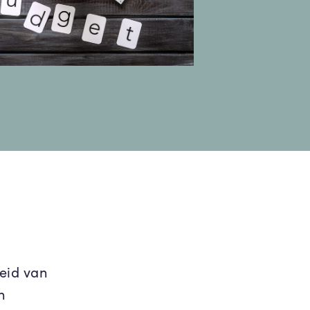
eid van
n