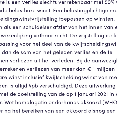
e is een verlies slechts verrekenbaar met 50%
nde belastbare winst. Een belastingplichtige m
eldingswinstvrijstelling toepassen op winsten, 
n als een schuldeiser afziet van het innen van 
wezenlijking vatbaar recht. De vrijstelling is sl
passing voor het deel van de kwijtscheldingswi
s dan de som van het geleden verlies en de te
nen verliezen uit het verleden. Bij de aanwezi
verrekenen verliezen van meer dan € 1 miljoen
are winst inclusief kwijtscheldingswinst van m
oen is altijd Vpb verschuldigd. Deze uitwerking l
 met de doelstelling van de op 1 januari 2021 in
n Wet homologatie onderhands akkoord (WHO
r na het bereiken van een akkoord alsnog een