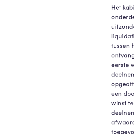
Het kabi
onderdel
uitzond
liquidat
tussen 
ontvange
eerste 
deelnem
opgeoff
een doo
winst t
deelnem
afwaard
toegevo