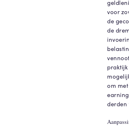
geldlen
voor zo
de gecor
de drem
invoeri
belastin
vennoot
praktij
mogelij
om met 
earning
derden 
Aanpassin