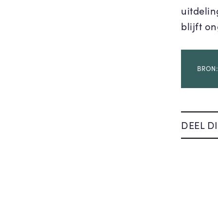
uitdeli
blijft o
BRON:
DEEL DI