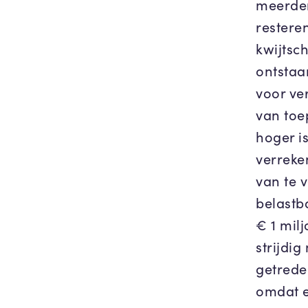
meerder
restere
kwijtsch
ontstaa
voor ver
van toe
hoger i
verreke
van te 
belastb
€ 1 milj
strijdig
getrede
omdat e