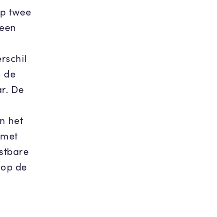
op twee
 een
rschil
n de
ar. De
n het
 met
astbare
 op de