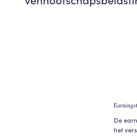
Earnings
De earn
het ver