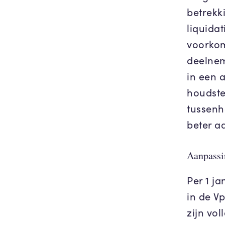
betrekk
liquidat
voorkom
deelnem
in een a
houdste
tussenh
beter a
Aanpassin
Per 1 j
in de V
zijn vo