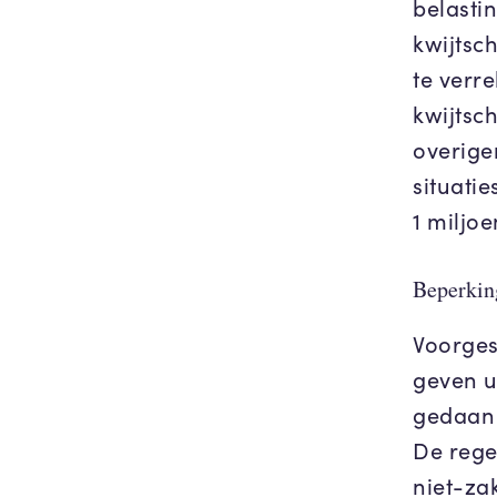
belasti
kwijtsch
te verr
kwijtsc
overigen
situati
1 miljoe
Beperkin
Voorges
geven u
gedaan 
De rege
niet-za