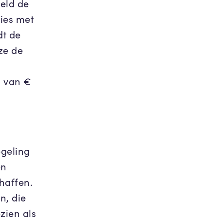
eld de
ties met
dt de
ze de
m van €
egeling
en
chaffen.
n, die
zien als