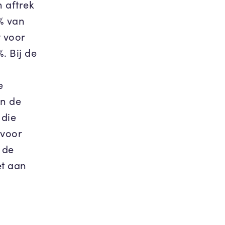
n aftrek
% van
t voor
. Bij de
e
In de
 die
 voor
 de
et aan