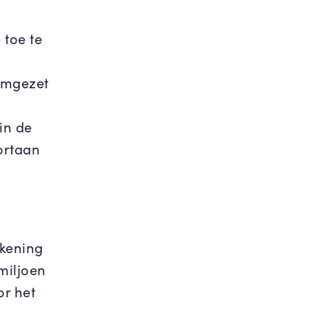
 toe te
omgezet
in de
ortaan
ekening
miljoen
or het