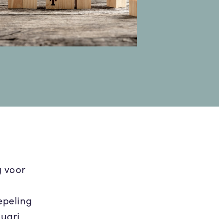
g voor
epeling
nuari