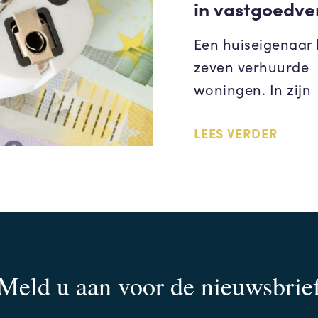
in vastgoedve
Een huiseigenaar 
zeven verhuurde
woningen. In zijn
LEES VERDER
Meld u aan voor de nieuwsbrie