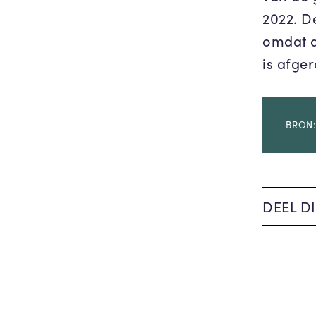
2022. D
omdat d
is afge
BRON:
DEEL DI