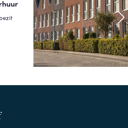
rhuur
bezit
f