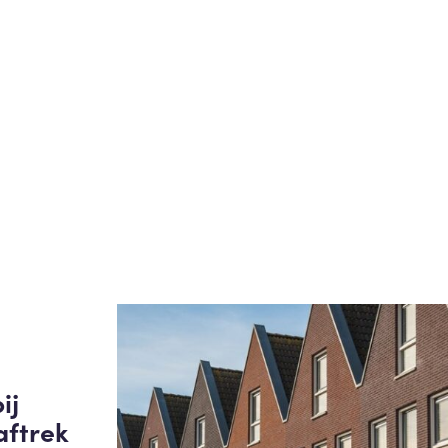
ij
aftrek