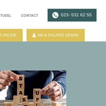
023- 531 62 55
TUEEL
CONTACT
 ONLINE
HR & SALARIS GEMAK