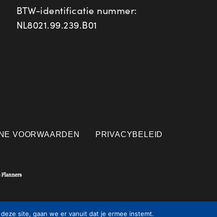
BTW-identificatie nummer:
NL8021.99.239.B01
NE VOORWAARDEN
PRIVACYBELEID
deze site, gaan we er vanuit dat je ermee instemt.