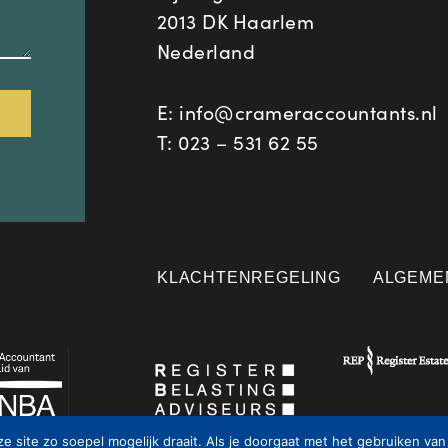
2013 DK Haarlem
Nederland
E:
info@crameraccountants.nl
T:
023 – 531 62 55
KLACHTENREGELING
ALGEME
 site zo soepel mogelijk draait. Als je doorgaat met het gebruiken van 