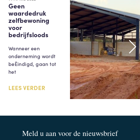
Geen
waardedruk
zelfbewoning
voor
bedrijfsloods
Wanneer een
onderneming wordt
beËindigd, gaan tot
het
LEES VERDER
Meld u aan voor de nieuwsbrief