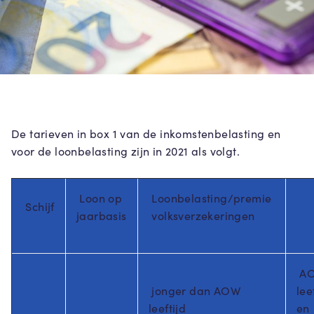
De tarieven in box 1 van de inkomstenbelasting en
voor de loonbelasting zijn in 2021 als volgt.
Loon op
Loonbelasting/premie
Schijf
jaarbasis
volksverzekeringen
AO
jonger dan AOW
lee
leeftijd
en