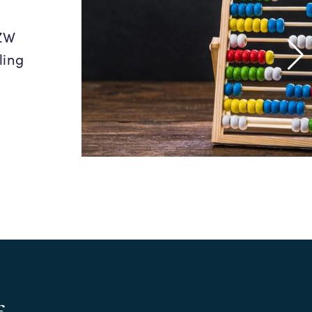
SZW
ling
f