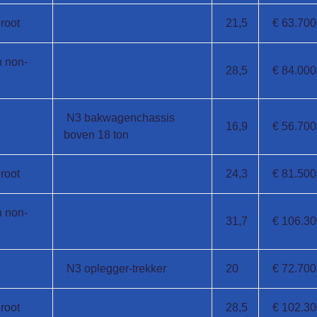
root
21,5
€ 63.700
n non-
28,5
€ 84.000
N3 bakwagenchassis
16,9
€ 56.700
boven 18 ton
root
24,3
€ 81.500
n non-
31,7
€ 106.30
N3 oplegger-trekker
20
€ 72.700
root
28,5
€ 102.30