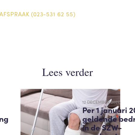
AFSPRAAK (023-531 62 55)
Lees verder
12 DECEMBER 2024
Per 1 januari 
ing
geldende bed
in de SZW-