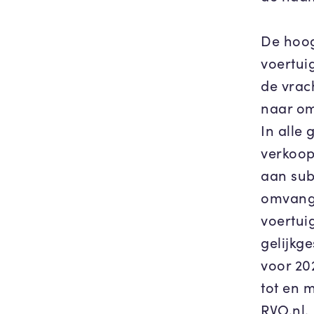
De hoog
voertui
de vrac
naar om
In alle
verkoop
aan sub
omvang
voertui
gelijkg
voor 20
tot en 
RVO.nl.