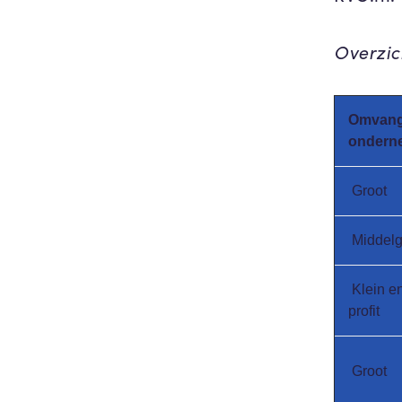
Overzic
Omvan
ondern
Groot
Middelg
Klein e
profit
Groot