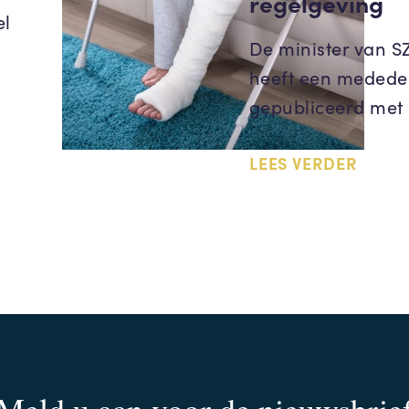
regelgeving
el
De minister van 
heeft een medede
gepubliceerd met
LEES VERDER
Meld u aan voor de nieuwsbrie