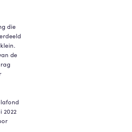
ng die
erdeeld
klein.
van de
drag
r
plafond
i 2022
oor