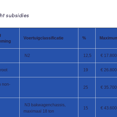
ht subsidies
g
Voertuigclassificatie
%
Maximu
eming
N2
12,5
€ 17.800
root
19
€ 26.800
n non-
25
€ 35.700
N3 bakwagenchassis,
15
€ 43.600
maximaal 18 ton