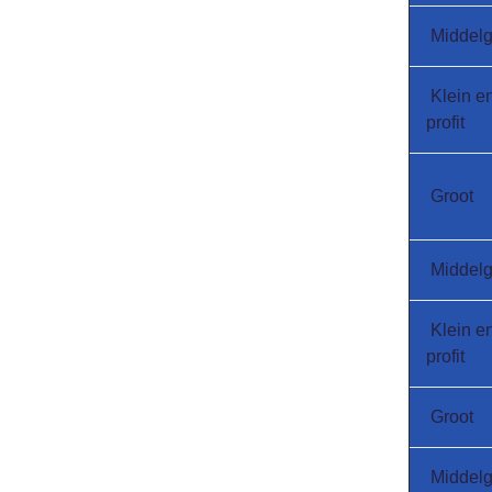
Middelg
Klein e
profit
Groot
Middelg
Klein e
profit
Groot
Middelg