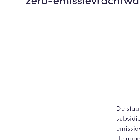
De staa
subsidi
emissie
de naa