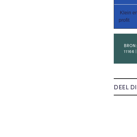
Klein e
profit
BRON:
11166 
DEEL DI