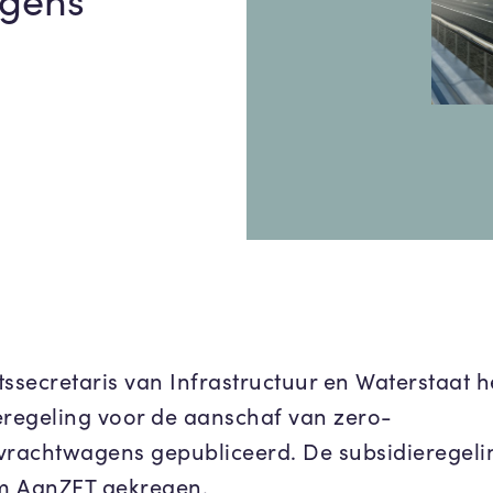
tssecretaris van Infrastructuur en Waterstaat h
eregeling voor de aanschaf van zero-
vrachtwagens gepubliceerd. De subsidieregeli
m AanZET gekregen.