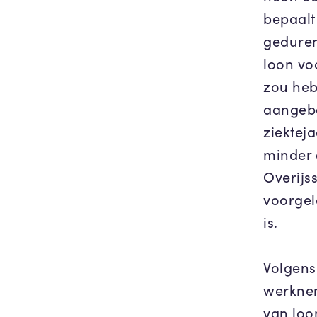
bepaalt
geduren
loon vo
zou heb
aangebo
ziektej
minder 
Overijss
voorgel
is.
Volgens
werknem
van loo