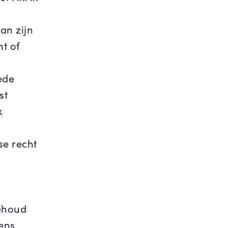
an zijn
ht of
ede
st
k
se recht
behoud
ens