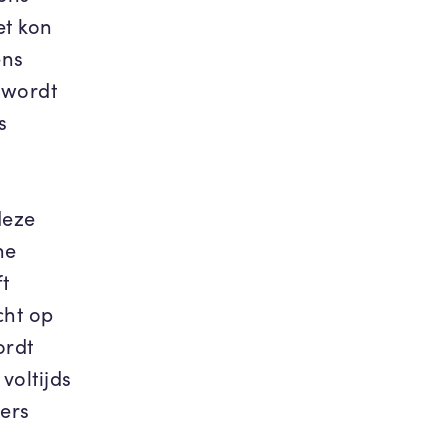
et kon
ens
, wordt
s
deze
he
ft
cht op
ordt
voltijds
mers