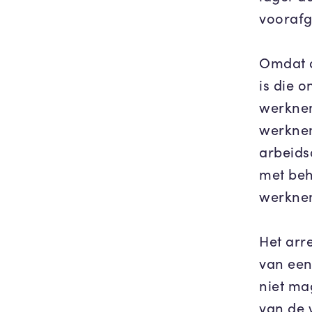
voorafg
Omdat a
is die 
werkneme
werknem
arbeids
met beh
werknem
Het arre
van een
niet ma
van de 