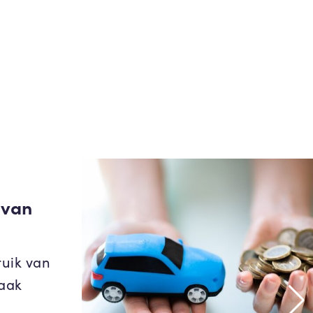
 van
ruik van
zaak