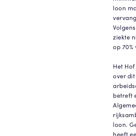
loon ma
vervang
Volgens
ziekte 
op 70% 
Het Hof
over dit
arbeids
betreft
Algemee
rijksam
loon. G
heeft e