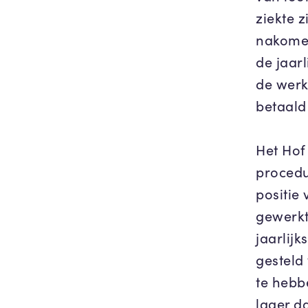
ziekte z
nakomen
de jaarl
de werk
betaald
Het Hof 
procedu
positie 
gewerkt.
jaarlij
gesteld
te hebb
lager d