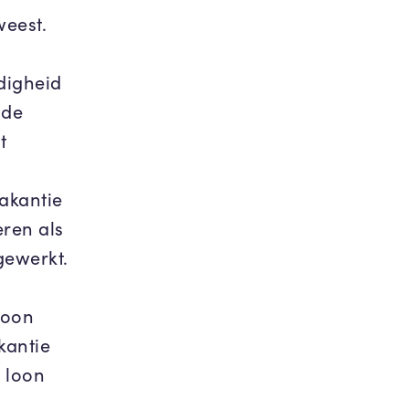
eest.
digheid
 de
t
vakantie
eren als
gewerkt.
loon
kantie
 loon