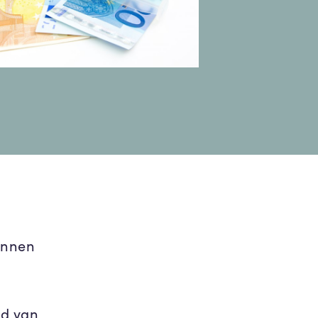
innen
ud van