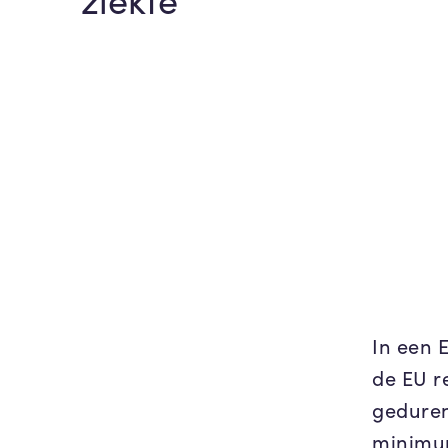
In een 
de EU r
geduren
minimum