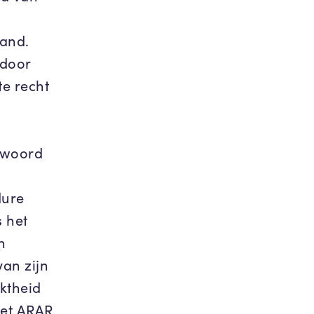
band.
 door
te recht
ntwoord
dure
 het
n
van zijn
ktheid
Het ARAR