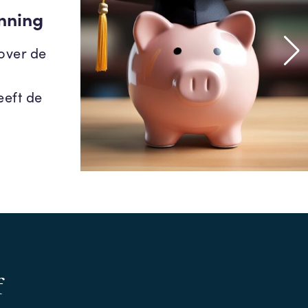
unning
over de
eeft de
f