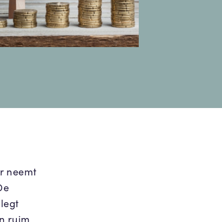
er neemt
De
 legt
n ruim