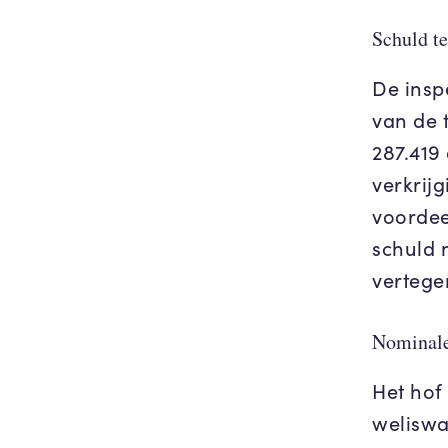
Schuld t
De insp
van de 
287.419
verkrijg
voordeel
schuld 
vertege
Nominale
Het hof 
weliswa