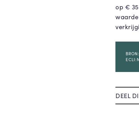
op € 35
waarde 
verkrijg
BRON:
ECLI:
DEEL DI