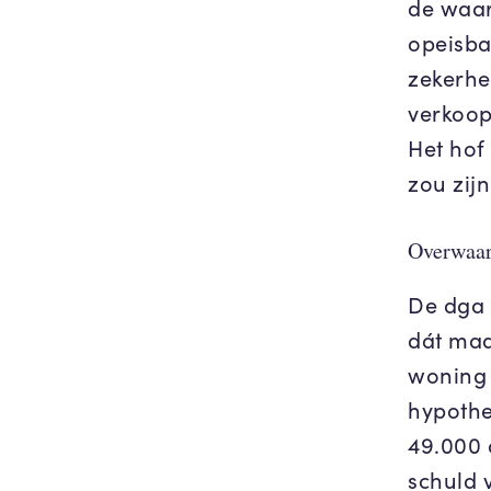
de waar
opeisba
zekerhe
verkoop
Het hof
zou zij
Overwaar
De dga 
dát maak
woning
hypothe
49.000 
schuld 