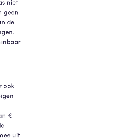
s niet
n geen
an de
ngen.
ninbaar
r ook
eigen
an €
de
mee uit