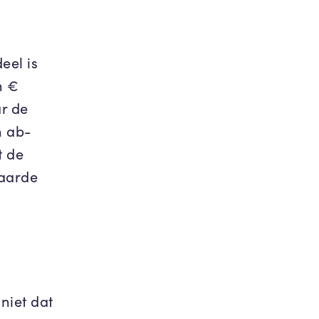
eel is
n €
ar de
n ab-
t de
waarde
niet dat