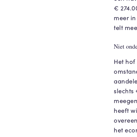
€ 274.0
meer in 
telt me
Niet ond
Het hof
omstand
aandele
slechts
meegeno
heeft w
overeen
het eco