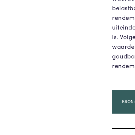
belastb
rendeme
uiteinde
is. Vol
waardev
goudbaa
rendem
BRON: