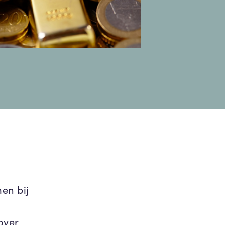
en bij
over