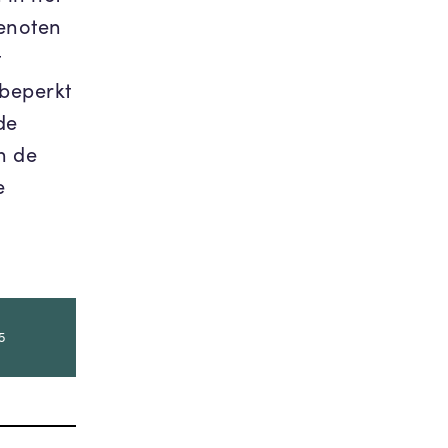
enoten
t
 beperkt
de
n de
e
5