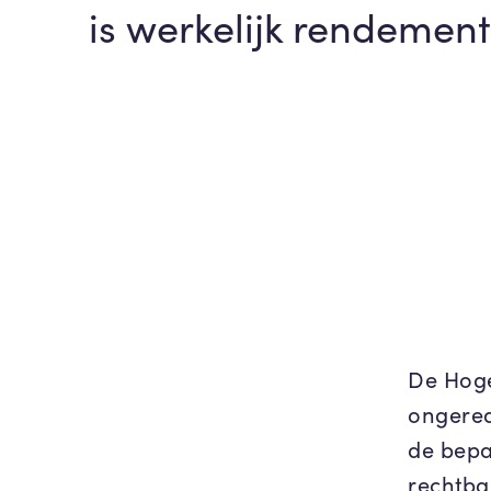
is werkelijk rendement
De Hoge
ongerea
de bepa
rechtba