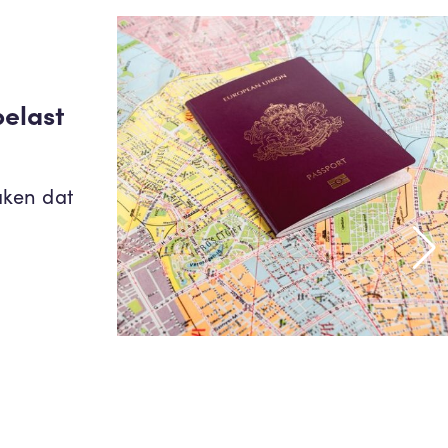
belast
aken dat