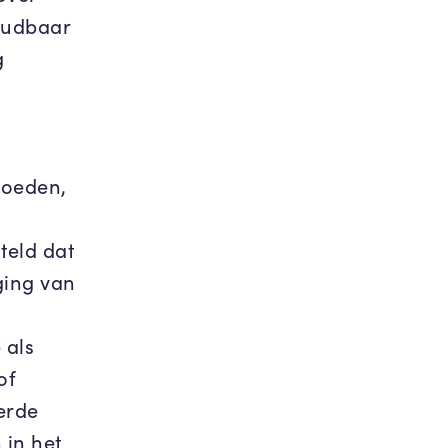
goudbaar
g
goeden,
teld dat
ging van
 als
of
eerde
in het