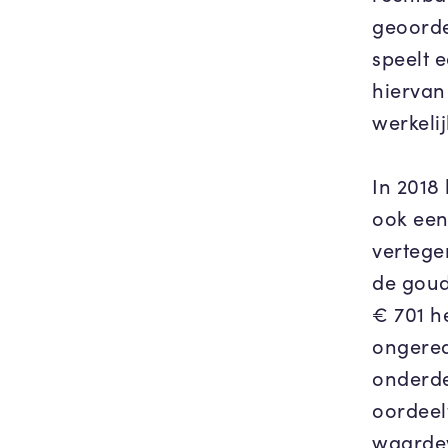
geoorde
speelt 
hiervan
werkeli
In 2018
ook een
vertege
de goud
€ 701 h
ongerea
onderde
oordeel
waarde