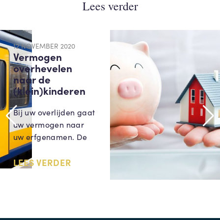
Lees verder
12 NOVEMBER 2020
Vermogen
overhevelen
naar de
(klein)kinderen
Bij uw overlijden gaat
uw vermogen naar
uw erfgenamen. De
LEES VERDER