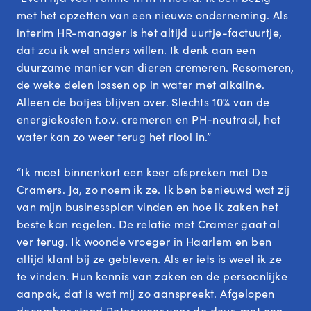
met het opzetten van een nieuwe onderneming. Als
interim HR-manager is het altijd uurtje-factuurtje,
dat zou ik wel anders willen. Ik denk aan een
duurzame manier van dieren cremeren. Resomeren,
de weke delen lossen op in water met alkaline.
Alleen de botjes blijven over. Slechts 10% van de
energiekosten t.o.v. cremeren en PH-neutraal, het
water kan zo weer terug het riool in.”
“Ik moet binnenkort een keer afspreken met De
Cramers. Ja, zo noem ik ze. Ik ben benieuwd wat zij
van mijn businessplan vinden en hoe ik zaken het
beste kan regelen. De relatie met Cramer gaat al
ver terug. Ik woonde vroeger in Haarlem en ben
altijd klant bij ze gebleven. Als er iets is weet ik ze
te vinden. Hun kennis van zaken en de persoonlijke
aanpak, dat is wat mij zo aanspreekt. Afgelopen
december stond
Peter
weer voor de deur, met een