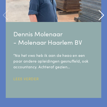
Dennis Molenaar
- Molenaar Haarlem BV
“Na het vwo heb ik aan de heao en een
paar andere opleidingen gesnuffeld, ook
accountancy. Achteraf gezien…
LEES VERDER