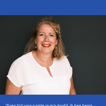
“Even tijd voor ruimte in m’n hoofd. Ik ben bezig