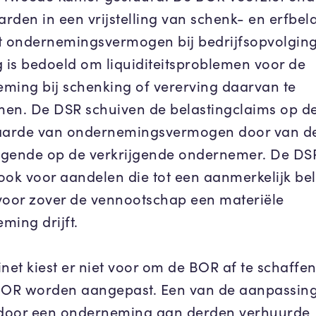
rden in een vrijstelling van schenk- en erfbel
t ondernemingsvermogen bij bedrijfsopvolgin
g is bedoeld om liquiditeitsproblemen voor de
ming bij schenking of vererving daarvan te
en. De DSR schuiven de belastingclaims op d
arde van ondernemingsvermogen door van d
gende op de verkrijgende ondernemer. De DS
ook voor aandelen die tot een aanmerkelijk be
voor zover de vennootschap een materiële
ming drijft.
net kiest er niet voor om de BOR af te schaffen
BOR worden aangepast. Een van de aanpassin
 door een onderneming aan derden verhuurde