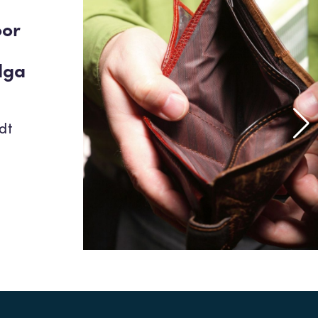
oor
dga
dt