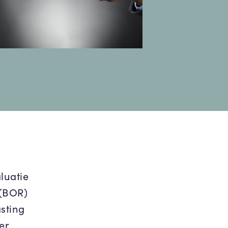
luatie
 (BOR)
sting
er