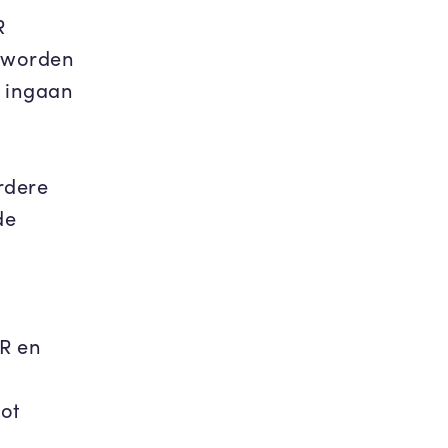
R
 worden
k ingaan
erdere
de
R en
ot