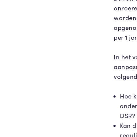
onroere
worden 
opgenom
per 1 ja
In het 
aanpass
volgend
Hoe k
onder
DSR?
Kan d
regul