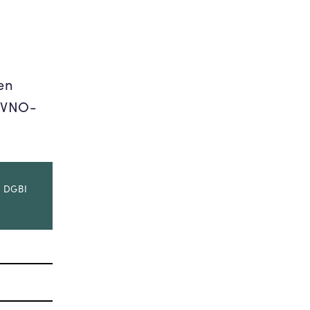
en
s VNO-
| DGBI