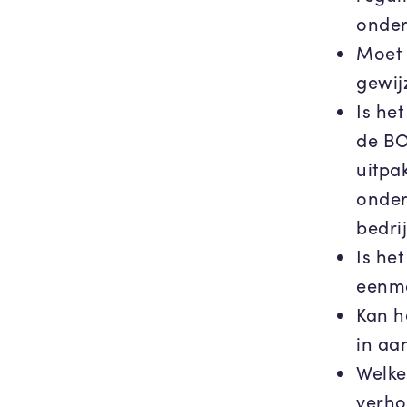
onder
Moet 
gewij
Is he
de BO
uitpa
onder
bedri
Is he
eenma
Kan h
in aa
Welke
verho