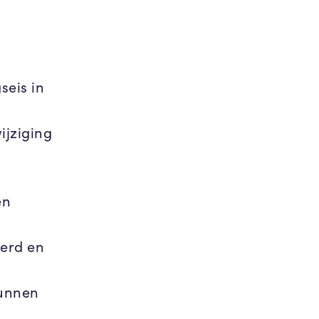
seis in
ijziging
en
eerd en
kunnen