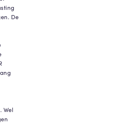
asting
gen. De
e
e
R
lang
. Wel
gen