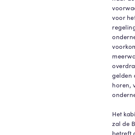
voorwaa
voor he
regelin
onderne
voorkom
meerwa
overdra
gelden 
horen, 
onderne
Het kabi
zal de 
betreft