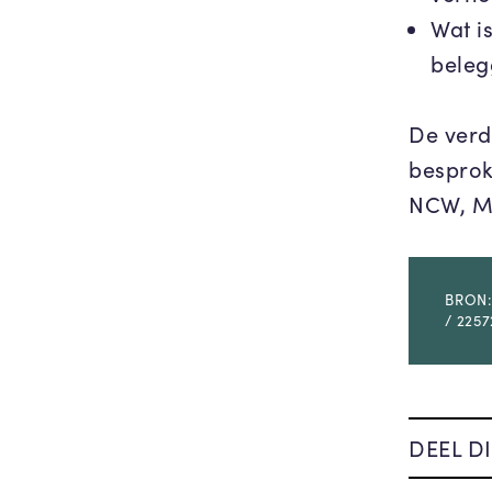
Wat i
beleg
De verd
besprok
NCW, MB
BRON:
/ 2257
DEEL DI