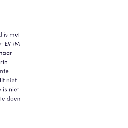
d is met
et EVRM
 naar
rin
nte
t niet
is niet
 te doen