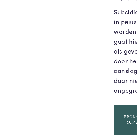
Subsidi
in peiu
worden 
gaat hie
als gev
door he
aanslag
daar ni
ongegr
BRON:
| 28-