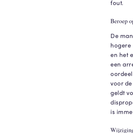
fout.
Beroep o
De man s
hogere 
en het 
een arr
oordeel
voor de
geldt v
dispropo
is imme
Wijziging