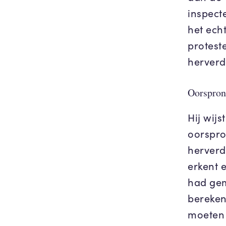
inspect
het ech
proteste
herverd
Oorspronk
Hij wijs
oorspro
herverde
erkent e
had gem
bereken
moeten 