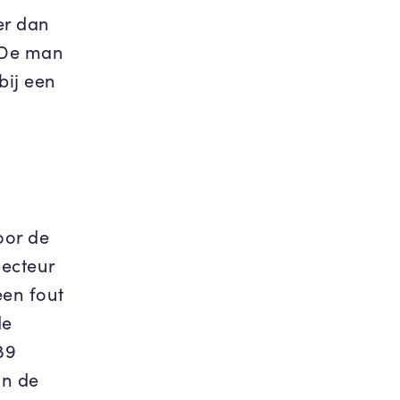
er dan
 De man
bij een
oor de
pecteur
een fout
de
89
an de