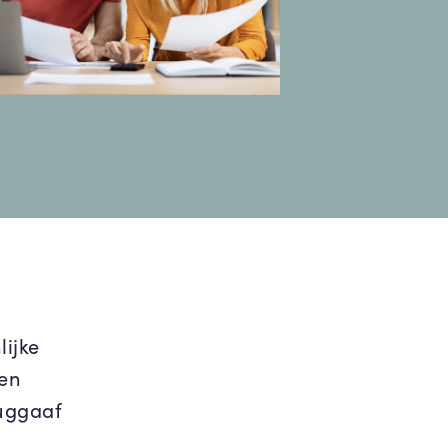
ijke
een
uggaaf