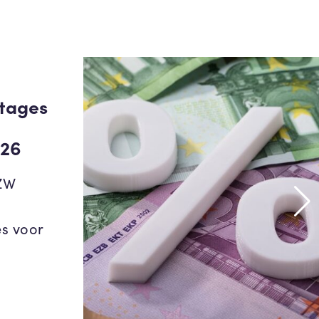
tages
026
SZW
s voor