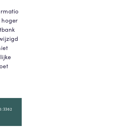
ormatio
t hoger
htbank
wijzigd
iet
ijke
oet
6:3362