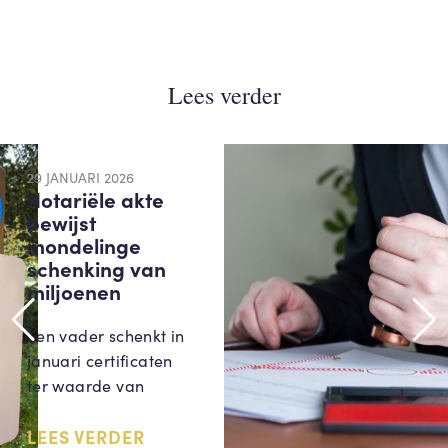
Lees verder
29 JANUARI 2026
Notariële akte
bewijst
mondelinge
schenking van
miljoenen
Een vader schenkt in
januari certificaten
ter waarde van
LEES VERDER