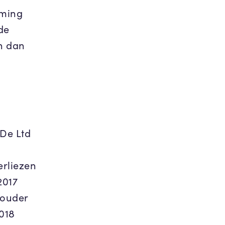
eming
de
an dan
 De Ltd
erliezen
2017
houder
2018