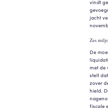
vindt ge
gevoegd
jacht v
novembe
Zes miljo
De moed
liquidat
met de 
stelt da
zover d
hield. 
nagenoe
fiscale