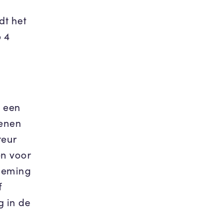
dt het
 4
.
t een
kenen
teur
en voor
lneming
f
 in de