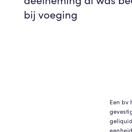
bij voeging
Een bv 
gevesti
geliqui
eenheid 