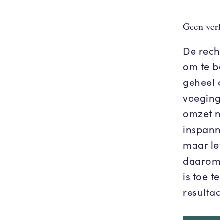
Geen ver
De rech
om te b
geheel 
voeging
omzet n
inspann
maar le
daarom 
is toe 
resultaa