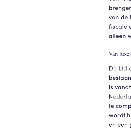
brengen
van de 
fiscale
alleen 
Van luxej
De Ltd e
bestaan
is vanaf
Nederla
te comp
wordt h
en een g