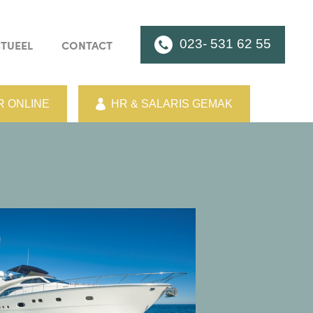
023- 531 62 55
TUEEL
CONTACT
 ONLINE
HR & SALARIS GEMAK