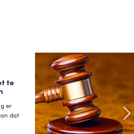
t te
n
g er
aan dat