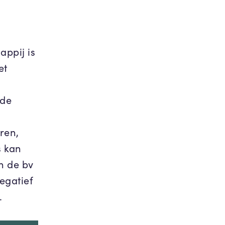
ppij is
et
 de
ren,
s kan
n de bv
egatief
.