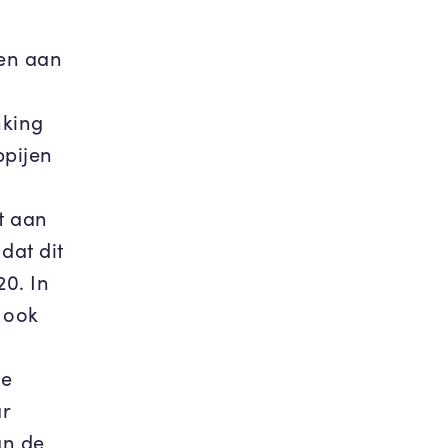
ken aan
nking
ppijen
t aan
dat dit
20. In
 ook
de
ar
an de