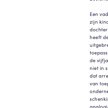
Een vad
zijn ki
dochter
heeft d
uitgebr
toepass
de vijfj
niet in 
dat arr
van toe
onderne
schenki
analogi