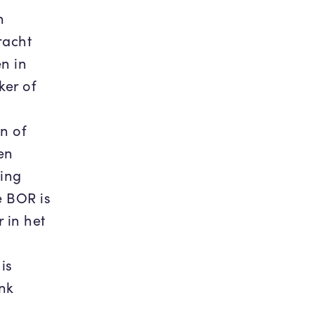
n
racht
n in
ker of
n of
en
ing
e BOR is
 in het
is
nk