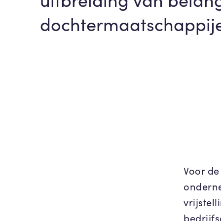
dochtermaatschappij
Voor de 
ondern
vrijstel
bedrijf