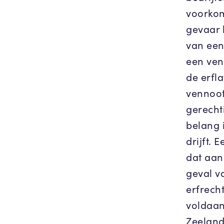
voorkom
gevaar 
van een
een ven
de erfl
vennoot
gerecht
belang 
drijft.
dat aan 
geval v
erfrecht
voldaan
Zeeland