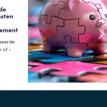
de
sten
dement
seerde
 of -