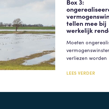
Box 3:
ongerealiseer
vermogenswin
tellen mee bij
werkelijk ren
Moeten ongereali
vermogenswinsten
verliezen worden
LEES VERDER